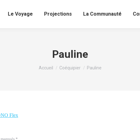
Le Voyage
Projections
La Communauté
Co
Pauline
Vous êtes ici :
Accueil
Coéquipier
Pauline
NO Flex
nt marqués
*